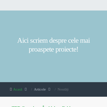
Aici scriem despre cele mai
proaspete proiecte!
Acasă
Articole
Noutăți