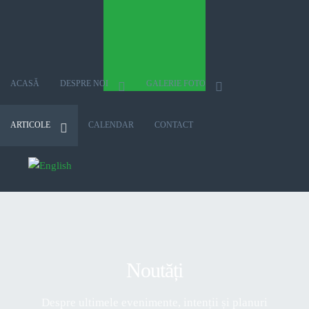
ACASĂ
DESPRE NOI
GALERIE FOTO
ARTICOLE
CALENDAR
CONTACT
Selectați limba dvs
Noutăți
Despre ultimele evenimente, intenții și planuri