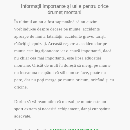
Informații importante și utile pentru orice
drumeț montan!
În ultimul an nu a fost saptamână să nu auzim
vorbindu-se despre decese pe munte, accidente
aproape de limita fatalității, accidente grave, turiști
rătăciți și epuizați. Această reștere a accidentelor pe
munte este îngrijoratoare iar o cauză importantă, dacă
nu chiar cea mai importantă, este lipsa educației
montane. Oricât de mult îți dorești să mergi pe munte
nu inseamna neapărat că știi cum se face, poate nu
pare, dar nu poți merge pe munte oricum, oricând și cu
oricine.
Dorim să vă reamintim că mersul pe munte este un
sport extrem și necesită echipament, dar și cunoștințe
adecvate.