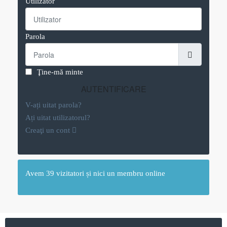
Utilizator
Parola
ARATĂ 
Ţine-mă minte
AUTENTIFICARE
V-ați uitat parola?
Ați uitat utilizatorul?
Creaţi un cont
Avem 39 vizitatori și nici un membru online