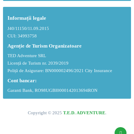
Informații legale
J40/11150/11.09.2015
CUI: 34993758
Agenție de Turism Organizatoare
TED Adventure SRL
Licență de Turism nr. 2039/2019
Poliță de Asigurare: BN000002496/2021 City Insurance
Cont bancar:
Garanti Bank, RO98UGBI0000142013694RON
Copyright © 2025
T.E.D. ADVENTURE
.