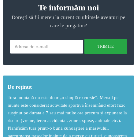
Te informăm noi
Dorești să fii mereu la curent cu ultimele aventuri pe
care le pregatim?
De reținut
Tura montană nu este doar „o simplă excursie”. Mersul pe
munte este considerat activitate sportivă însemnând efort fizic
susținut pe durata a 7 sau mai multe ore precum și expunere la
riscuri (vreme, teren accidentat, zone expuse, animale etc.).
Planificăm tura printr-o bună cunoaștere a masivului,
parcurgerea traseelor înainte de a merge cu turiști, cunoașterea