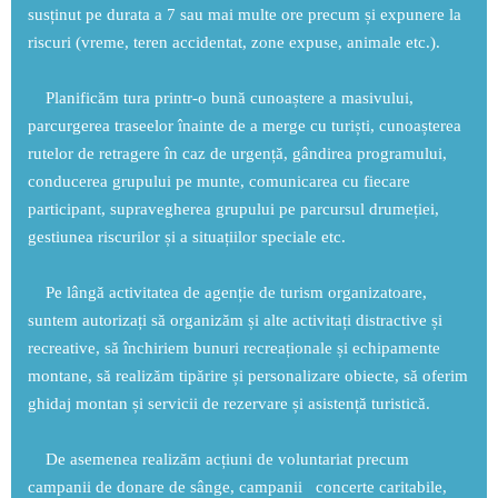
susținut pe durata a 7 sau mai multe ore precum și expunere la
riscuri (vreme, teren accidentat, zone expuse, animale etc.).
Planificăm tura printr-o bună cunoaștere a masivului,
parcurgerea traseelor înainte de a merge cu turiști, cunoașterea
rutelor de retragere în caz de urgență, gândirea programului,
conducerea grupului pe munte, comunicarea cu fiecare
participant, supravegherea grupului pe parcursul drumeției,
gestiunea riscurilor și a situațiilor speciale etc.
Pe lângă activitatea de agenție de turism organizatoare,
suntem autorizați să organizăm și alte activitați distractive și
recreative, să închiriem bunuri recreaționale și echipamente
montane, să realizăm tipărire și personalizare obiecte, să oferim
ghidaj montan și servicii de rezervare și asistență turistică.
De asemenea realizăm acțiuni de voluntariat precum
campanii de donare de sânge, campanii concerte caritabile,