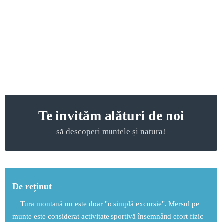
Te invităm alături de noi
să descoperi muntele și natura!
De reținut
Tura montană nu este doar "o simplă excursie". Mersul pe
munte este considerat activitate sportivă însemnând efort fizic