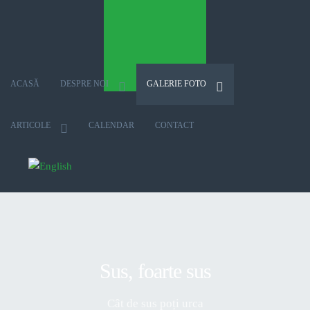
ACASĂ
DESPRE NOI
GALERIE FOTO
ARTICOLE
CALENDAR
CONTACT
Selectați limba dvs
Sus, foarte sus
Cât de sus poți urca