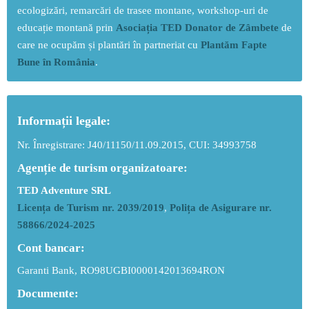
ecologizări, remarcări de trasee montane, workshop-uri de
educație montană prin
Asociația TED Donator de Zâmbete
de
care ne ocupăm și plantări în partneriat cu
Plantăm Fapte
Bune în România
.
Informații legale:
Nr. Înregistrare: J40/11150/11.09.2015, CUI: 34993758
Agenție de turism organizatoare:
TED Adventure SRL
Licența de Turism nr. 2039/2019
,
Polița de Asigurare nr.
58866/2024-2025
Cont bancar:
Garanti Bank, RO98UGBI0000142013694RON
Documente: