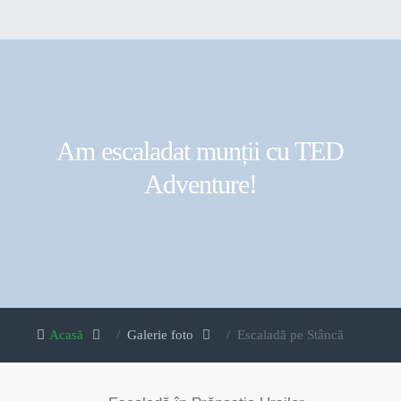
Am escaladat munții cu TED
Adventure!
Acasă
Galerie foto
Escaladă pe Stâncă