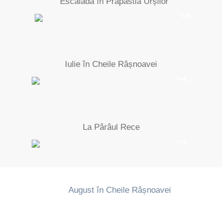
Escaladă în Prăpastia Urșilor
Iulie în Cheile Râșnoavei
La Pârâul Rece
August în Cheile Râșnoavei